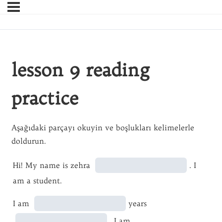
lesson 9 reading
practice
Aşağıdaki parçayı okuyin ve boşlukları kelimelerle
doldurun.
Hi! My name is zehra
. I
am a student.
I am
years
. I am