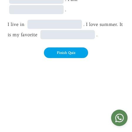
.
I live in
. I love summer. It
is my favorite
.