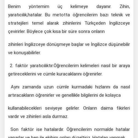
Benim yöntemim üç kelimeye dayanır. Zihin,
yaratıcılık,hatalar. Bu metotta öğrencilerim bazı teknik ve
stratejileri temel alarak zihinlerini Türkçeden İngilizceye
çevirirler. Böylece çok kısa bir süre sonra onların
zihinleri İngilizceye dönüşmeye başlar ve İngilizce düşünebilir
ve konuşabilirler.
2. faktör yaratıcılıktır.Öğrencilerim kelimeleri nasıl bir araya
getireceklerini ve cümle kuracaklarını öğrenirler.
Aynı zamanda uzun cümle kurmadaki hızlarını da nasıl
artıracakların öğrenirler ve genellikle bilgilerini de kolayca
kullanabilecekleri seviyeye gelirler. Onların daima fikirleri
vardır ve zihinleri asla durmaz.
Son faktör ise hatalardır. Öğrencilerim normalde hatalar
yaparlar ve ben ile ekibim onları düzeltiriz. Hataları yapmak